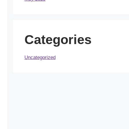
Categories
Uncategorized