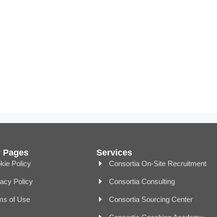
y Pages
Services
kie Policy
Consortia On-Site Recruitment
vacy Policy
Consortia Consulting
ms of Use
Consortia Sourcing Center