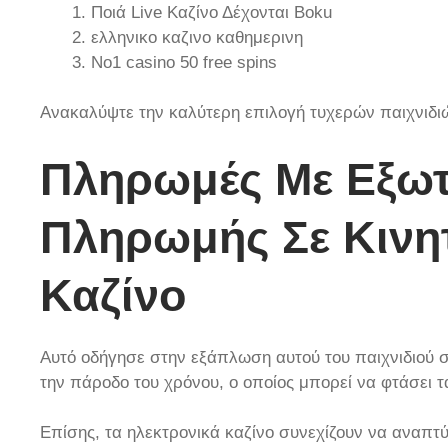
Ποιά Live Καζίνο Δέχονται Boku
ελληνικο καζινο καθημερινη
No1 casino 50 free spins
Ανακαλύψτε την καλύτερη επιλογή τυχερών παιχνιδιώ
Πληρωμές Με Εξωτ
Πληρωμής Σε Κινη
Καζίνο
Αυτό οδήγησε στην εξάπλωση αυτού του παιχνιδιού σ
την πάροδο του χρόνου, ο οποίος μπορεί να φτάσει τ
Επίσης, τα ηλεκτρονικά καζίνο συνεχίζουν να αναπτύ