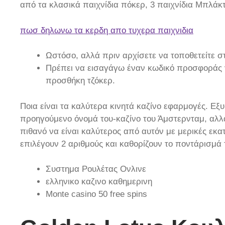
από τα κλασικά παιχνίδια πόκερ, 3 παιχνίδια Μπλάκ
πωσ δηλωνω τα κερδη απο τυχερα παιχνιδια
Ωστόσο, αλλά πριν αρχίσετε να τοποθετείτε σ
Πρέπει να εισαγάγω έναν κωδικό προσφοράς γ
προσθήκη τζόκερ.
Ποια είναι τα καλύτερα κινητά καζίνο εφαρμογές.
Εξυπ
προηγούμενο όνομά του-καζίνο του Άμστερνταμ, αλλά
πιθανό να είναι καλύτερος από αυτόν με μερικές εκατ
επιλέγουν 2 αριθμούς και καθορίζουν το ποντάρισμά 
Συστημα Ρουλέτας Ονλινε
ελληνικο καζινο καθημερινη
Monte casino 50 free spins