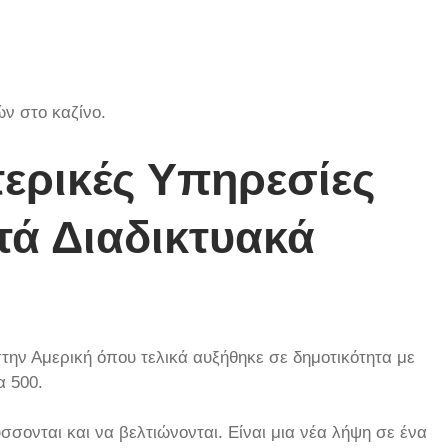
ν στο καζίνο.
ερικές Υπηρεσίες
τά Διαδικτυακά
την Αμερική όπου τελικά αυξήθηκε σε δημοτικότητα με
α 500.
σσονται και να βελτιώνονται. Είναι μια νέα λήψη σε ένα