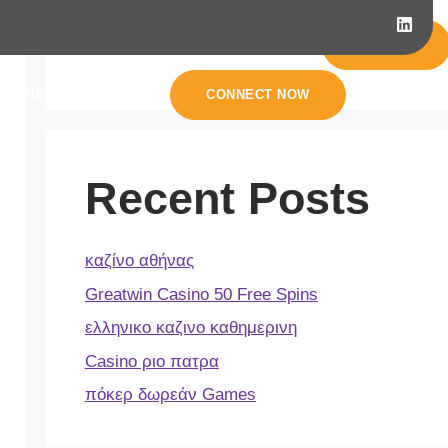
Search
SEARCH
SPONSIBILITY
CONNECT NOW
Recent Posts
καζίνο αθήνας
Greatwin Casino 50 Free Spins
ελληνικο καζινο καθημερινη
Casino ριο πατρα
πόκερ δωρεάν Games